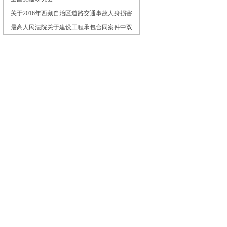
·
关于2016年西藏自治区道路交通事故人身损害
赔偿案件计算标准的通知
·
最高人民法院关于建设工程承包合同案件中双
方当事人已确认的工程决算价款与审计部门审
计的工程决算价款与审