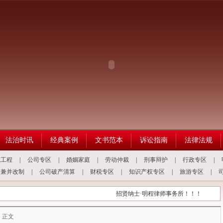
法治时讯
经典案例
文书范本
诉讼指南
法律法规
筑工程
|
公司专区
|
婚姻家庭
|
劳动仲裁
|
刑事辩护
|
行政专区
|
司兼并改制
|
公司破产清算
|
财税专区
|
知识产权专区
|
旅游专区
|
招贤纳士·明程律师事务所！！！
真情帮
> 正文