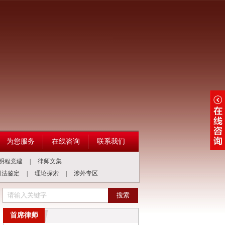
为您服务
在线咨询
联系我们
明程党建
|
律师文集
司法鉴定
|
理论探索
|
涉外专区
困暖人心，安居感恩律师情！
劳务承揽非雇佣 房东无过便无责
《人民法院
首席律师