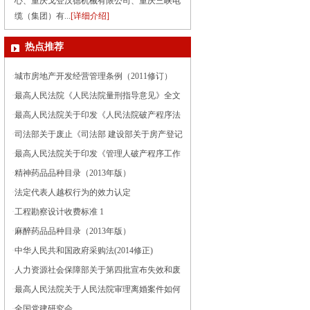
心、重庆戈登汉德机械有限公司、重庆三峡电
缆（集团）有...
[详细介绍]
热点推荐
·
城市房地产开发经营管理条例（2011修订）
·
最高人民法院《人民法院量刑指导意见》全文
·
最高人民法院关于印发《人民法院破产程序法
律文书样式（试行）》的通知
·
司法部关于废止《司法部 建设部关于房产登记
管理中加强公证的联合通知》的通知
·
最高人民法院关于印发《管理人破产程序工作
文书样式（试行）》的通知
·
精神药品品种目录（2013年版）
·
法定代表人越权行为的效力认定
·
工程勘察设计收费标准 1
·
麻醉药品品种目录（2013年版）
·
中华人民共和国政府采购法(2014修正)
·
人力资源社会保障部关于第四批宣布失效和废
止文件的通知
·
最高人民法院关于人民法院审理离婚案件如何
认定夫妻感情确已破裂的若干具体意见
·
全国党建研究会