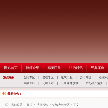
网站首页
律师介绍
精英团队
法治时讯
经典案例
热点栏目：
合同专区
|
侵权专区
|
建筑工程
|
公司专区
|
婚姻家
金融专区
|
公司上市
|
公司兼并改制
|
公司破产清算
|
最新公告：
当前位置：
首页
>
法律常识
>
知识产权专区
> 正文