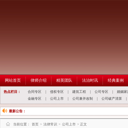
网站首页
律师介绍
精英团队
法治时讯
经典案例
热点栏目：
合同专区
|
侵权专区
|
建筑工程
|
公司专区
|
婚姻家
金融专区
|
公司上市
|
公司兼并改制
|
公司破产清算
|
最新公告：
当前位置：
首页
>
法律常识
>
公司上市
> 正文