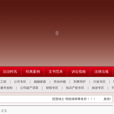
法治时讯
经典案例
文书范本
诉讼指南
法律法规
筑工程
|
公司专区
|
婚姻家庭
|
劳动仲裁
|
刑事辩护
|
行政专区
|
司兼并改制
|
公司破产清算
|
财税专区
|
知识产权专区
|
旅游专区
|
招贤纳士·明程律师事务所！！！
真情帮困暖
> 正文