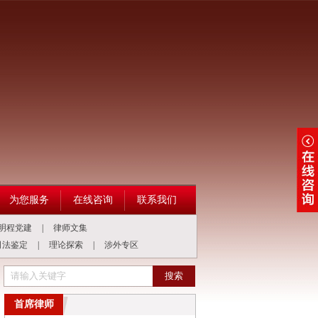
为您服务
在线咨询
联系我们
明程党建
|
律师文集
司法鉴定
|
理论探索
|
涉外专区
人心，安居感恩律师情！
劳务承揽非雇佣 房东无过便无责
《人民法院落实
首席律师