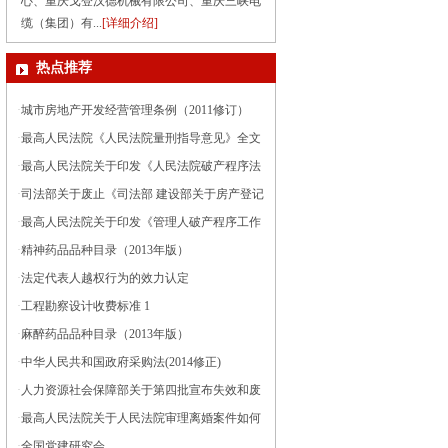
心、重庆戈登汉德机械有限公司、重庆三峡电
缆（集团）有...
[详细介绍]
热点推荐
·
城市房地产开发经营管理条例（2011修订）
·
最高人民法院《人民法院量刑指导意见》全文
·
最高人民法院关于印发《人民法院破产程序法
律文书样式（试行）》的通知
·
司法部关于废止《司法部 建设部关于房产登记
管理中加强公证的联合通知》的通知
·
最高人民法院关于印发《管理人破产程序工作
文书样式（试行）》的通知
·
精神药品品种目录（2013年版）
·
法定代表人越权行为的效力认定
·
工程勘察设计收费标准 1
·
麻醉药品品种目录（2013年版）
·
中华人民共和国政府采购法(2014修正)
·
人力资源社会保障部关于第四批宣布失效和废
止文件的通知
·
最高人民法院关于人民法院审理离婚案件如何
认定夫妻感情确已破裂的若干具体意见
·
全国党建研究会