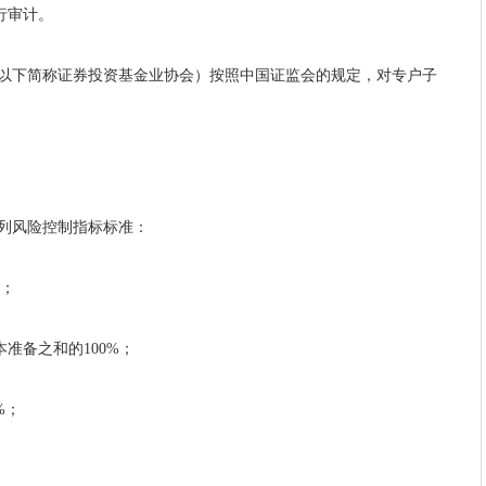
行审计。
以下简称证券投资基金业协会）按照中国证监会的规定，对专户子
列风险控制指标标准：
币；
本准备之和的
100%；
%；
。