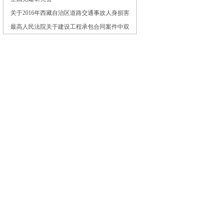
·
关于2016年西藏自治区道路交通事故人身损害
赔偿案件计算标准的通知
·
最高人民法院关于建设工程承包合同案件中双
方当事人已确认的工程决算价款与审计部门审
计的工程决算价款与审