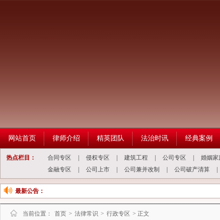
网站首页
律师介绍
精英团队
法治时讯
经典案例
热点栏目：
合同专区
|
侵权专区
|
建筑工程
|
公司专区
|
婚姻家
金融专区
|
公司上市
|
公司兼并改制
|
公司破产清算
|
最新公告：
当前位置：
首页
>
法律常识
>
行政专区
> 正文